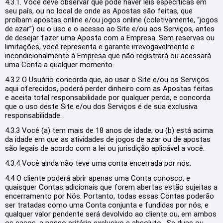
4.3.1. Você deve observar que pode haver leis específicas em
seu país, ou no local de onde as Apostas são feitas, que
proíbam apostas online e/ou jogos online (coletivamente, “jogos
de azar”) ou o uso e o acesso ao Site e/ou aos Serviços, antes
de desejar fazer uma Aposta com a Empresa. Sem reservas ou
limitações, você representa e garante irrevogavelmente e
incondicionalmente à Empresa que não registrará ou acessará
uma Conta a qualquer momento.
4.3.2 O Usuário concorda que, ao usar o Site e/ou os Serviços
aqui oferecidos, poderá perder dinheiro com as Apostas feitas
e aceita total responsabilidade por qualquer perda, e concorda
que o uso deste Site e/ou dos Serviços é de sua exclusiva
responsabilidade.
4.3.3 Você (a) tem mais de 18 anos de idade; ou (b) está acima
da idade em que as atividades de jogos de azar ou de apostas
são legais de acordo com a lei ou jurisdição aplicável a você.
4.3.4 Você ainda não teve uma conta encerrada por nós.
4.4 O cliente poderá abrir apenas uma Conta conosco, e
quaisquer Contas adicionais que forem abertas estão sujeitas a
encerramento por Nós. Portanto, todas essas Contas poderão
ser tratadas como uma Conta conjunta e fundidas por nós, e
qualquer valor pendente será devolvido ao cliente ou, em ambos