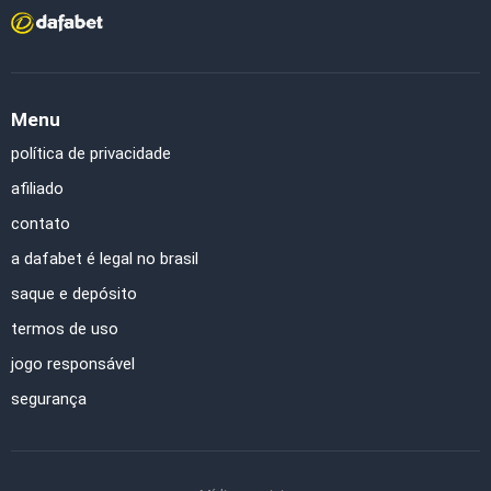
Menu
política de privacidade
afiliado
contato
a dafabet é legal no brasil
saque e depósito
termos de uso
jogo responsável
segurança