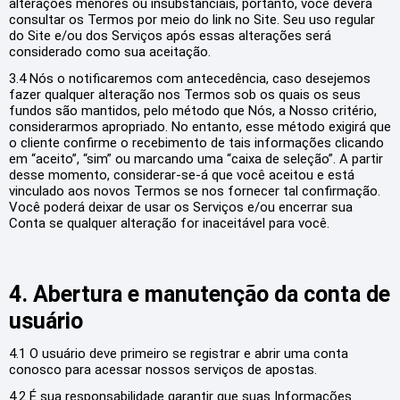
alterações menores ou insubstanciais, portanto, você deverá
consultar os Termos por meio do link no Site. Seu uso regular
do Site e/ou dos Serviços após essas alterações será
considerado como sua aceitação.
3.4 Nós o notificaremos com antecedência, caso desejemos
fazer qualquer alteração nos Termos sob os quais os seus
fundos são mantidos, pelo método que Nós, a Nosso critério,
considerarmos apropriado. No entanto, esse método exigirá que
o cliente confirme o recebimento de tais informações clicando
em “aceito”, “sim” ou marcando uma “caixa de seleção”. A partir
desse momento, considerar-se-á que você aceitou e está
vinculado aos novos Termos se nos fornecer tal confirmação.
Você poderá deixar de usar os Serviços e/ou encerrar sua
Conta se qualquer alteração for inaceitável para você.
4. Abertura e manutenção da conta de
usuário
4.1 O usuário deve primeiro se registrar e abrir uma conta
conosco para acessar nossos serviços de apostas.
4.2 É sua responsabilidade garantir que suas Informações