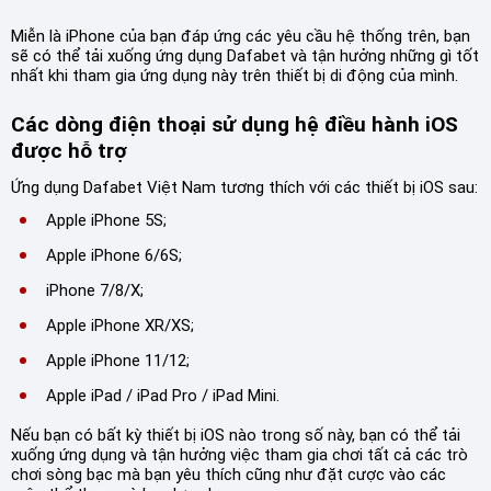
Miễn là iPhone của bạn đáp ứng các yêu cầu hệ thống trên, bạn
sẽ có thể tải xuống ứng dụng Dafabet và tận hưởng những gì tốt
nhất khi tham gia ứng dụng này trên thiết bị di động của mình.
Các dòng điện thoại sử dụng hệ điều hành iOS
được hỗ trợ
Ứng dụng Dafabet Việt Nam tương thích với các thiết bị iOS sau:
Apple iPhone 5S;
Apple iPhone 6/6S;
iPhone 7/8/X;
Apple iPhone XR/XS;
Apple iPhone 11/12;
Apple iPad / iPad Pro / iPad Mini.
Nếu bạn có bất kỳ thiết bị iOS nào trong số này, bạn có thể tải
xuống ứng dụng và tận hưởng việc tham gia chơi tất cả các trò
chơi sòng bạc mà bạn yêu thích cũng như đặt cược vào các