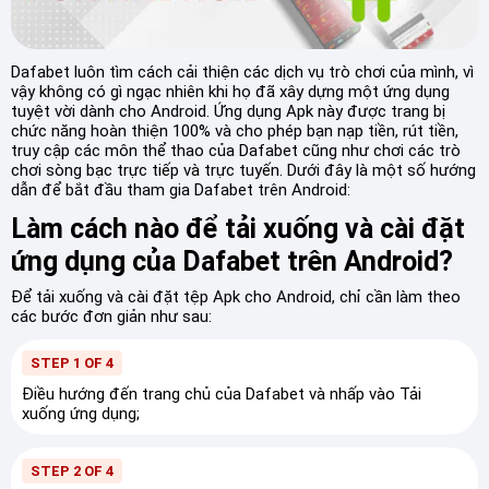
Dafabet luôn tìm cách cải thiện các dịch vụ trò chơi của mình, vì
vậy không có gì ngạc nhiên khi họ đã xây dựng một ứng dụng
tuyệt vời dành cho Android. Ứng dụng Apk này được trang bị
chức năng hoàn thiện 100% và cho phép bạn nạp tiền, rút tiền,
truy cập các môn thể thao của Dafabet cũng như chơi các trò
chơi sòng bạc trực tiếp và trực tuyến. Dưới đây là một số hướng
dẫn để bắt đầu tham gia Dafabet trên Android:
Làm cách nào để tải xuống và cài đặt
ứng dụng của Dafabet trên Android?
Để tải xuống và cài đặt tệp Apk cho Android, chỉ cần làm theo
các bước đơn giản như sau:
STEP 1 OF 4
Điều hướng đến trang chủ của Dafabet và nhấp vào Tải
xuống ứng dụng;
STEP 2 OF 4