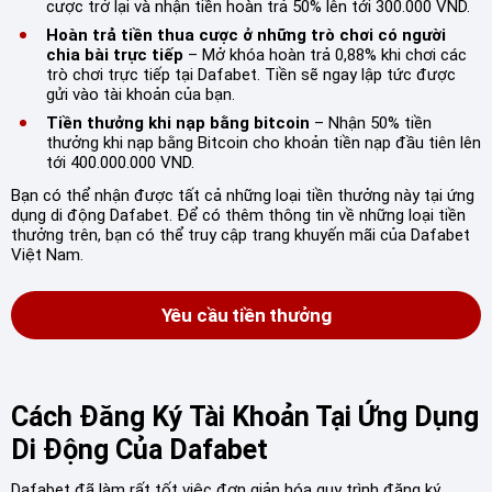
cược trở lại và nhận tiền hoàn trả 50% lên tới 300.000 VND.
Hoàn trả tiền thua cược ở những trò chơi có người
chia bài trực tiếp
– Mở khóa hoàn trả 0,88% khi chơi các
trò chơi trực tiếp tại Dafabet. Tiền sẽ ngay lập tức được
gửi vào tài khoản của bạn.
Tiền thưởng khi nạp bằng bitcoin
– Nhận 50% tiền
thưởng khi nạp bằng Bitcoin cho khoản tiền nạp đầu tiên lên
tới 400.000.000 VND.
Bạn có thể nhận được tất cả những loại tiền thưởng này tại ứng
dụng di động Dafabet. Để có thêm thông tin về những loại tiền
thưởng trên, bạn có thể truy cập trang khuyến mãi của Dafabet
Việt Nam.
Yêu cầu tiền thưởng
Cách Đăng Ký Tài Khoản Tại Ứng Dụng
Di Động Của Dafabet
Dafabet đã làm rất tốt việc đơn giản hóa quy trình đăng ký.