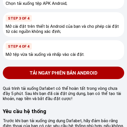
Chọn tải xuống tệp APK Android;
STEP 3 OF 4
Mở cài đặt trên thiết bị Android của bạn và cho phép cài đặt
từ các nguồn không xác định;
STEP 4 OF 4
Mở tệp vừa tải xuống và nhấp vào cài đặt.
TẢI NGAY PHIÊN BẢN ANDROID
Quá trình tải xuống Dafabet có thể hoàn tất trong vòng chưa
đầy 5 phút. Sau khi bạn đã cài đặt ứng dụng, bạn có thể tạo tài
khoản, nạp tiền và bắt đầu đặt cược!
Yêu cầu hệ thống
Trước khi bạn tải xuống ứng dụng Dafabet, hãy đảm bảo rằng
điện thoại của bạn có các yêu cầu hệ thống phù hợp; nếu không,