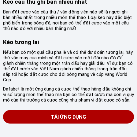
Kèo cầu thủ ghi bàn nhiều nhất
Bạn đặt cược vào cầu thủ / vận động viên nào sẽ là người ghi
bàn nhiều nhất trong nhiều môn thể thao. Loại kèo này đặc biệt
phổ biến trong bóng đá, nơi bạn có thể đặt cược vào một cầu
thủ nào đó với nhiều bàn thắng nhất.
Kèo tương lai
Nếu bạn có một quả cầu pha lê và có thể dự đoán tương lai, hãy
thử vận ​​may của mình và đặt cược vào một đội nào đó để
giành chiến thắng trong một trận đấu hay giải đấu. Ví dụ: bạn có
thể đặt cược vào Việt Nam giành chiến thắng trong trận đấu
sắp tới hoặc đặt cược cho đội bóng mang về cúp vàng World
Cup.
Dafabet là một ứng dụng cá cược thể thao hàng đầu không chỉ
vì số lượng môn thể thao mà bạn có thể đặt cược mà còn vì quy
mô của thị trường cá cược cũng như phạm vi đặt cược có sẵn.
TẢI ỨNG DỤNG