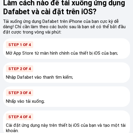
Làm cách nào để tải xuống ứng dụng
Dafabet và cài đặt trên iOS?
Tải xuống ứng dụng Dafabet trên iPhone của bạn cực kỳ dễ
dàng! Chỉ cần làm theo các bước sau là bạn sẽ có thể bắt đầu
đặt cược trong vòng vài phút:
STEP 1 OF 4
Mở App Store từ màn hình chính của thiết bị iOS của bạn;
STEP 2 OF 4
Nhập Dafabet vào thanh tìm kiếm;
STEP 3 OF 4
Nhấp vào tải xuống;
STEP 4 OF 4
Cài đặt ứng dụng này trên thiết bị iOS của bạn và tạo một tài
khoản.