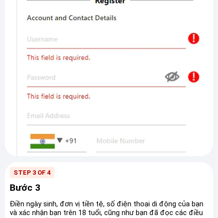
STEP 3 OF 4
Bước 3
Điền ngày sinh, đơn vị tiền tệ, số điện thoại di động của bạn
và xác nhận bạn trên 18 tuổi, cũng như bạn đã đọc các điều