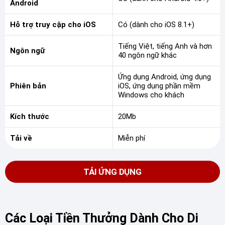
Android
Hỗ trợ truy cập cho iOS
Có (dành cho iOS 8.1+)
Tiếng Việt, tiếng Anh và hơn
Ngôn ngữ
40 ngôn ngữ khác
Ứng dụng Android, ứng dụng
Phiên bản
iOS, ứng dụng phần mềm
Windows cho khách
Kích thước
20Mb
Tải về
Miễn phí
TẢI ỨNG DỤNG
Các Loại Tiền Thưởng Dành Cho Di