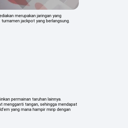
sediakan merupakan jaringan yang
s turnamen jackpot yang berlangsung.
nkan permainan taruhan lainnya.
apat mengganti tangan, sehingga mendapat
ld’em yang mana hampir mirip dengan