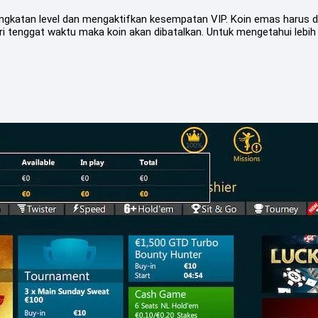
ingkatan level dan mengaktifkan kesempatan VIP. Koin emas harus d
ih dari tenggat waktu maka koin akan dibatalkan. Untuk mengetahui le