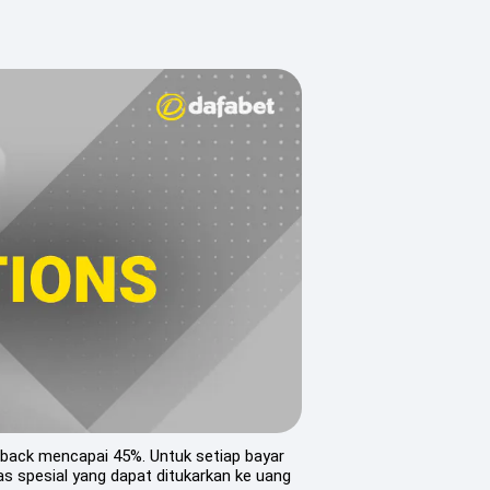
back mencapai 45%. Untuk setiap bayar
s spesial yang dapat ditukarkan ke uang