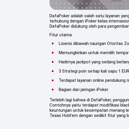
DafaPoker adalah salah satu layanan yang
terhubung dengan iPoker kelas internasi
DafaPoker didukung oleh para pengembang 
Fitur utama:
Lisensi dibawah naungan Otoritas Zon
Memungkinkan untuk memilih tempat 
Hadirnya jackpot yang sedang berlan
3 Strategi poin setiap kali sapu 1 EUR
Terdapat layanan online pendukung m
Bagian dari jaringan iPoker.
Terlebih lagi bahwa di DafaPoker, pengg
Contohnya yaitu terdapat modifikasi blac
keuntungan untuk kesempatan menang leb
Texas Hold’em dengan sedikit fitur yang b