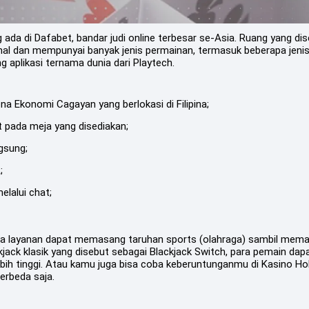
 ada di Dafabet, bandar judi online terbesar se-Asia. Ruang yang di
onal dan mempunyai banyak jenis permainan, termasuk beberapa jeni
aplikasi ternama dunia dari Playtech.
a Ekonomi Cagayan yang berlokasi di Filipina;
pada meja yang disediakan;
gsung;
;
elalui chat;
una layanan dapat memasang taruhan sports (olahraga) sambil memai
kjack klasik yang disebut sebagai Blackjack Switch, para pemain d
ih tinggi. Atau kamu juga bisa coba keberuntunganmu di Kasino Ho
erbeda saja.