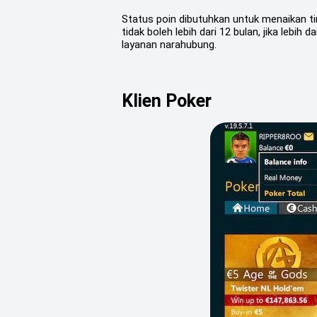
Status poin dibutuhkan untuk menaikan t
tidak boleh lebih dari 12 bulan, jika leb
layanan narahubung.
Klien Poker