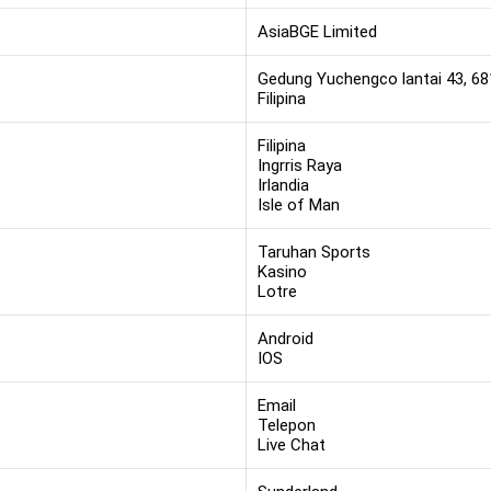
AsiaBGE Limited
Gedung Yuchengco lantai 43, 68
Filipina
Filipina
Ingrris Raya
Irlandia
Isle of Man
Taruhan Sports
Kasino
Lotre
Android
IOS
Email
Telepon
Live Chat