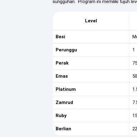
sungguhan. Program ini memiliki tujuh leve
Level
Besi
M
Perunggu
1
Perak
7
Emas
5
Platinum
1.
Zamrud
7.
Ruby
1
Berlian
2